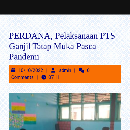
Skip
to
content
PERDANA, Pelaksanaan PTS
Skip
Ganjil Tatap Muka Pasca
to
Content
Pandemi
10/10/2022
admin
10/10/2022
admin
0
Comments
07:11