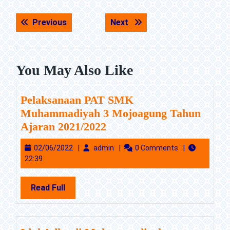
Navigasi
Previous post:
Next post:
Previous
Next
pos
You May Also Like
Pelaksanaan PAT SMK
Muhammadiyah 3 Mojoagung Tahun
Pelaksanaan
Ajaran 2021/2022
PAT
02/06/2022
admin
02/06/2022
admin
0 Comments
SMK
22:39
Muhammadiyah
3
Read
Read Full
Mojoagung
Full
Tahun
Ajaran