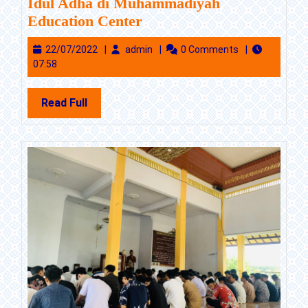
Idul Adha di Muhammadiyah
2021/2022
Idul
Education Center
Adha
22/07/2022
admin
22/07/2022
admin
0 Comments
di
07:58
Muhammadiyah
Education
Read
Read Full
Center
Full