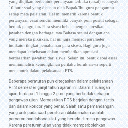
yang diujikan berbentuk pertanyaan terbuka (essai) sebanyak
10 butir soal yang disusun oleh Bapak/Ibu guru pengampu
setiap mata pelajaran. Hal ini menarik karena bentuk
pertanyaan essai sendiri memiliki banyak poin positif sebagai
bentuk pengujian. Para siswa bebas mengekspresikan
jawaban dengan berbagai tata Bahasa sesuai dengan apa
yang mereka pikirkan, hal ini juga menjadi parameter
indikator tingkat pemahaman para siswa. Bagi guru juga
mendapat kebebasan dalam memberikan apresiasi
berdasarkan jawaban dari siswa. Selain itu, bentuk soal essai
meminimalisir kemungkinan perilaku buruk siswa seperti
mencontek dalam pelaksanaan PTS.
Beberapa peraturan pun ditegaskan dalam pelaksanaan
PTS semester ganjil tahun ajaran ini. Dalam 1 ruangan
ujian terdapat 1 hingga 2 guru yang bertindak sebagai
pengawas ujian. Memastikan PTS berjalan dengan tertib
dan dalam koridor yang benar. Salah satu pemandangan
yang unik pada saat peraturan dilaksanakan adalah
pameran handphone kilat yang berada di meja pengawas.
Karena peraturan ujian yang tidak memperbolehkan