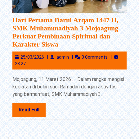
Hari Pertama Darul Arqam 1447 H,
SMK Muhammadiyah 3 Mojoagung
Perkuat Pembinaan Spiritual dan
Hari
Karakter Siswa
Pertama
25/03/2026
admin
25/03/2026
admin
0 Comments
Darul
23:27
Arqam
1447
Mojoagung, 11 Maret 2026 — Dalam rangka mengisi
H,
kegiatan di bulan suci Ramadan dengan aktivitas
SMK
yang bermanfaat, SMK Muhammadiyah 3...
Muhammadiyah
3
Read
Read Full
Mojoagung
Full
Perkuat
Pembinaan