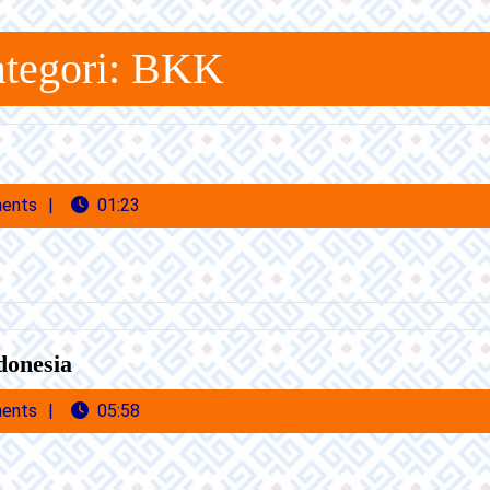
tegori:
BKK
n
ents
01:23
Lowongan
donesia
Kerja
ents
05:58
PT.
Midocom
Indonesia