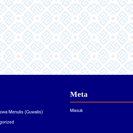
Meta
Masuk
swa Menulis (Guwalis)
gorized