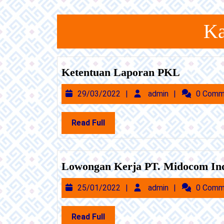
Skip
to
Ka
content
Skip
to
Content
Ketentua
Ketentuan Laporan PKL
Laporan
29/03/2022
admin
29/03/2022
admin
0 Comm
PKL
Read
Read Full
Full
Lowongan Kerja PT. Midocom In
25/01/2022
admin
25/01/2022
admin
0 Comm
Read
Read Full