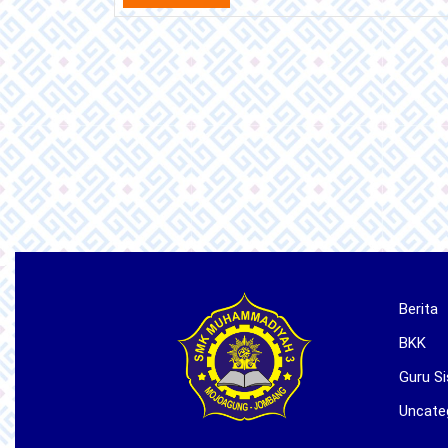
Full
Berita
BKK
Guru Si
Uncate