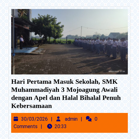
Industri
Hari Pertama Masuk Sekolah, SMK
Muhammadiyah 3 Mojoagung Awali
dengan Apel dan Halal Bihalal Penuh
Hari
Kebersamaan
Pertama
30/03/2026
admin
30/03/2026
admin
0
Masuk
Comments
20:33
Sekolah,
SMK