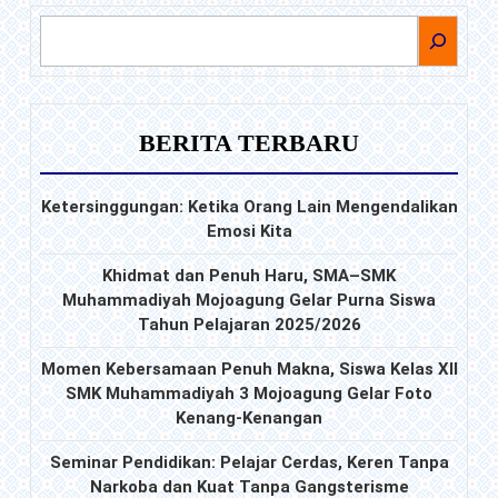
Kepada
CARI
Seluruh
Wisudawa
untuk
BERITA TERBARU
Menegakk
Sholat
Dimanapu
Ketersinggungan: Ketika Orang Lain Mengendalikan
dan
Emosi Kita
Bagaiman
Khidmat dan Penuh Haru, SMA–SMK
Keadaann
Muhammadiyah Mojoagung Gelar Purna Siswa
Tahun Pelajaran 2025/2026
Momen Kebersamaan Penuh Makna, Siswa Kelas XII
SMK Muhammadiyah 3 Mojoagung Gelar Foto
Kenang-Kenangan
Seminar Pendidikan: Pelajar Cerdas, Keren Tanpa
Narkoba dan Kuat Tanpa Gangsterisme