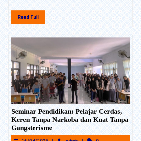
...
Muhammadiyah
3
Read
Read Full
Mojoagung
Full
Gelar
Foto
Kenang-
Kenangan
Seminar Pendidikan: Pelajar Cerdas,
Keren Tanpa Narkoba dan Kuat Tanpa
Seminar
Gangsterisme
Pendidikan:
16/04/2026
admin