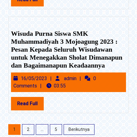
SEKOLAH
Full
MENYIAPKA
LULUSAN
BERKUALIT
Wisuda Purna Siswa SMK
Muhammadiyah 3 Mojoagung 2023 :
Pesan Kepada Seluruh Wisudawan
untuk Menegakkan Sholat Dimanapun
Wisuda
dan Bagaimanapun Keadaannya
Purna
16/05/2023
admin
16/05/2023
admin
0
Siswa
Comments
03:55
SMK
Muhammad
Read
Read Full
3
Full
Mojoagun
2023
Paginasi
:
1
2
…
5
Berikutnya
pos
Pesan