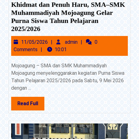
Khidmat dan Penuh Haru, SMA–SMK
Muhammadiyah Mojoagung Gelar
Purna Siswa Tahun Pelajaran
Khidmat
2025/2026
dan
11/05/2026
admin
11/05/2026
admin
0
Penuh
Comments
10:01
Haru,
SMA–
Mojoagung – SMA dan SMK Muhammadiyah
SMK
Mojoagung menyelenggarakan kegiatan Purna Siswa
Muhammadiyah
Tahun Pelajaran 2025/2026 pada Sabtu, 9 Mei 2026
Mojoagung
dengan ...
Gelar
Purna
Read
Read Full
Siswa
Full
Tahun
Pelajaran
2025/2026