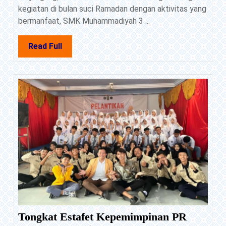
H,
kegiatan di bulan suci Ramadan dengan aktivitas yang
SMK
bermanfaat, SMK Muhammadiyah 3 ...
Muhammadiyah
3
Read
Read Full
Mojoagung
Full
Perkuat
Pembinaan
Spiritual
dan
Karakter
Siswa
Tongkat Estafet Kepemimpinan PR