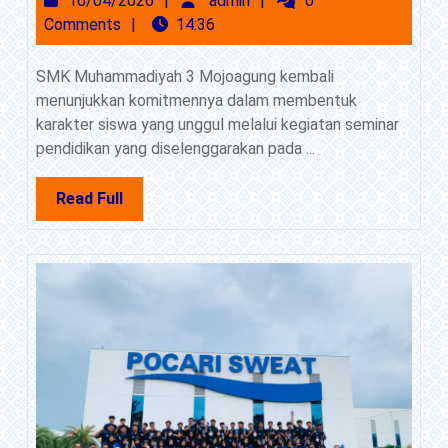
16/04/2026
admin
0
Pelajar
Comments
14:36
Cerdas,
Keren
SMK Muhammadiyah 3 Mojoagung kembali
Tanpa
menunjukkan komitmennya dalam membentuk
Narkoba
karakter siswa yang unggul melalui kegiatan seminar
dan
pendidikan yang diselenggarakan pada ...
Kuat
Tanpa
Read
Read Full
Gangsterisme
Full