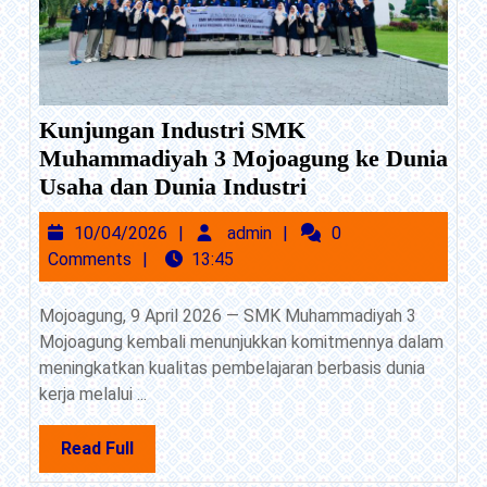
Kunjungan Industri SMK
Muhammadiyah 3 Mojoagung ke Dunia
Kunjungan
Usaha dan Dunia Industri
Industri
10/04/2026
admin
10/04/2026
admin
0
SMK
Comments
13:45
Muhammadiyah
3
Mojoagung, 9 April 2026 — SMK Muhammadiyah 3
Mojoagung
Mojoagung kembali menunjukkan komitmennya dalam
ke
meningkatkan kualitas pembelajaran berbasis dunia
Dunia
kerja melalui ...
Usaha
dan
Read
Read Full
Dunia
Full