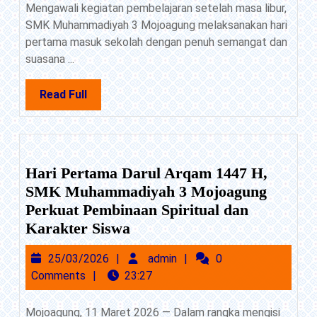
Mengawali kegiatan pembelajaran setelah masa libur,
Muhammadiyah
SMK Muhammadiyah 3 Mojoagung melaksanakan hari
3
pertama masuk sekolah dengan penuh semangat dan
Mojoagung
suasana ...
Awali
dengan
Read
Read Full
Apel
Full
dan
Halal
Bihalal
Hari Pertama Darul Arqam 1447 H,
Penuh
SMK Muhammadiyah 3 Mojoagung
Kebersamaan
Perkuat Pembinaan Spiritual dan
Hari
Karakter Siswa
Pertama
25/03/2026
admin
25/03/2026
admin
0
Darul
Comments
23:27
Arqam
1447
Mojoagung, 11 Maret 2026 — Dalam rangka mengisi