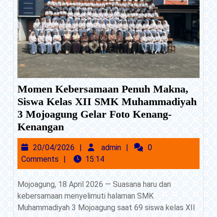
Momen Kebersamaan Penuh Makna,
Siswa Kelas XII SMK Muhammadiyah
3 Mojoagung Gelar Foto Kenang-
Momen
Kenangan
Kebersamaan
20/04/2026
admin
20/04/2026
admin
0
Penuh
Comments
15:14
Makna,
Siswa
Mojoagung, 18 April 2026 — Suasana haru dan
Kelas
kebersamaan menyelimuti halaman SMK
XII
Muhammadiyah 3 Mojoagung saat 69 siswa kelas XII
SMK