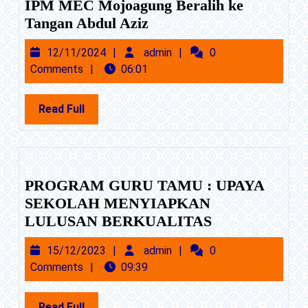
IPM MEC Mojoagung Beralih ke
Tongkat
Tangan Abdul Aziz
Estafet
12/11/2024
admin
12/11/2024
admin
0
Kepemimpinan
Comments
06:01
PR
IPM
Read
Read Full
MEC
Full
Mojoagung
Beralih
ke
Tangan
PROGRAM GURU TAMU : UPAYA
Abdul
SEKOLAH MENYIAPKAN
Aziz
PROGRAM
LULUSAN BERKUALITAS
GURU
15/12/2023
admin
15/12/2023
admin
0
TAMU
Comments
09:39
:
UPAYA
Read
Read Full