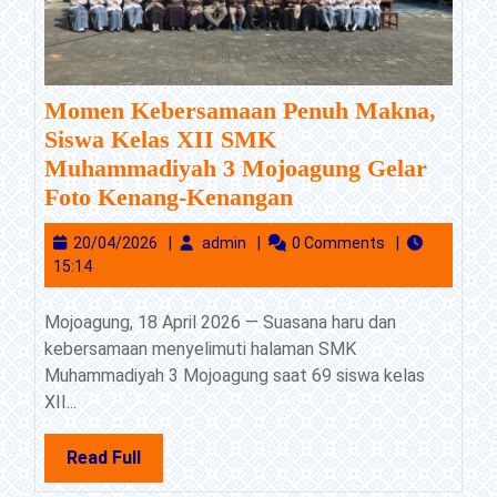
Momen Kebersamaan Penuh Makna,
Siswa Kelas XII SMK
Muhammadiyah 3 Mojoagung Gelar
Momen
Foto Kenang-Kenangan
Kebersamaan
20/04/2026
admin
20/04/2026
admin
0 Comments
Penuh
15:14
Makna,
Siswa
Mojoagung, 18 April 2026 — Suasana haru dan
Kelas
kebersamaan menyelimuti halaman SMK
XII
Muhammadiyah 3 Mojoagung saat 69 siswa kelas
SMK
XII...
Muhammadiyah
3
Read
Read Full
Mojoagung
Full