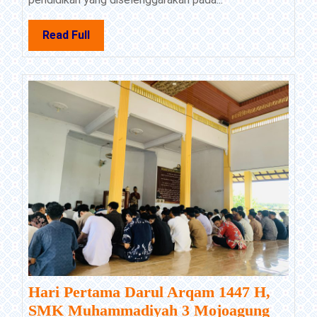
Kuat
Tanpa
Read
Read Full
Gangsterisme
Full
Hari Pertama Darul Arqam 1447 H,
SMK Muhammadiyah 3 Mojoagung