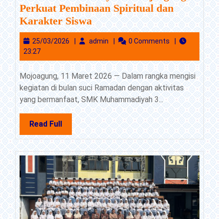
Perkuat Pembinaan Spiritual dan
Hari
Karakter Siswa
Pertama
25/03/2026
admin
25/03/2026
admin
0 Comments
Darul
23:27
Arqam
1447
Mojoagung, 11 Maret 2026 — Dalam rangka mengisi
H,
kegiatan di bulan suci Ramadan dengan aktivitas
SMK
yang bermanfaat, SMK Muhammadiyah 3...
Muhammadiyah
3
Read
Read Full
Mojoagung
Full
Perkuat
Pembinaan
Spiritual
dan
Karakter
Siswa