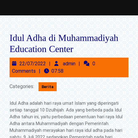
Skip
to
content
Idul Adha di Muhammadiyah
Skip
Education Center
to
Content
22/07/2022
admin
22/07/2022
admin
0
Comments
07:58
Categories:
Berita
Idul Adha adalah hari raya umat Islam yang diperingati
setiap tanggal 10 Dzulhijah. Ada yang berbeda pada Idul
Adha tahun ini, yaitu perbedaan penentuan hari raya Idul
Adha antara Muhammadiyah dengan Pemerintah.
Muhammadiyah merayakan hari raya idul adha pada hari
sabtu, 9 Juli 2022 sedangkan Pemerintah pada hari