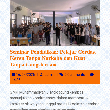
Seminar Pendidikan: Pelajar Cerdas,
Keren Tanpa Narkoba dan Kuat
Seminar
Tanpa Gangsterisme
Pendidikan:
16/04/2026
admin
16/04/2026
admin
0 Comments
Pelajar
14:36
Cerdas,
Keren
SMK Muhammadiyah 3 Mojoagung kembali
Tanpa
menunjukkan komitmennya dalam membentuk
Narkoba
karakter siswa yang unggul melalui kegiatan seminar
dan
pendidikan yang diselenggarakan pada...