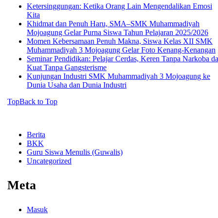
Ketersinggungan: Ketika Orang Lain Mengendalikan Emosi
Kita
Khidmat dan Penuh Haru, SMA–SMK Muhammadiyah
Mojoagung Gelar Purna Siswa Tahun Pelajaran 2025/2026
Momen Kebersamaan Penuh Makna, Siswa Kelas XII SMK
Muhammadiyah 3 Mojoagung Gelar Foto Kenang-Kenangan
Seminar Pendidikan: Pelajar Cerdas, Keren Tanpa Narkoba d
Kuat Tanpa Gangsterisme
Kunjungan Industri SMK Muhammadiyah 3 Mojoagung ke
Dunia Usaha dan Dunia Industri
Top
Back to Top
Berita
BKK
Guru Siswa Menulis (Guwalis)
Uncategorized
Meta
Masuk