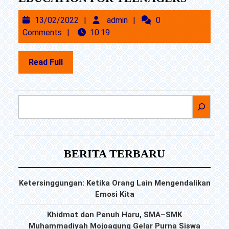
IMPOR
13/02/2022
admin
13/02/2022
admin
0
OF
Comments
10:19
EDUCA
FOR
Read
Read Full
TEENA
Full
CARI
BERITA TERBARU
Ketersinggungan: Ketika Orang Lain Mengendalikan
Emosi Kita
Khidmat dan Penuh Haru, SMA–SMK
Muhammadiyah Mojoagung Gelar Purna Siswa