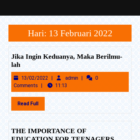
Skip
to
Hari:
13 Februari 2022
content
Skip
to
Jika Ingin Keduanya, Maka Berilmu-
Content
Jika
lah
Ingin
13/02/2022
admin
13/02/2022
admin
0
Keduanya,
Comments
11:13
Maka
Berilmu-
Read
Read Full
lah
Full
THE IMPORTANCE OF
THE
EDUCATION FOR TEENAGERS