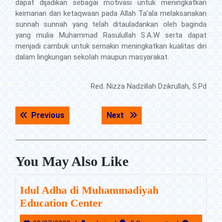
dapat dijadikan sebagai motivasi untuk meningkatkan
keimanan dan ketaqwaan pada Allah Ta’ala melaksanakan
sunnah sunnah yang telah ditauladankan oleh baginda
yang mulia Muhammad Rasulullah S.A.W serta dapat
menjadi cambuk untuk semakin meningkatkan kualitas diri
dalam lingkungan sekolah maupun masyarakat.
Red. Nizza Nadzillah Dzikrullah, S.Pd
Navigasi
Previous post:
Next post:
Previous
Next
pos
You May Also Like
Idul Adha di Muhammadiyah
Idul
Education Center
Adha