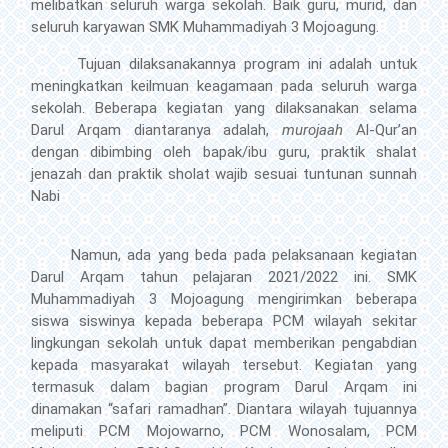
melibatkan seluruh warga sekolah. Baik guru, murid, dan
seluruh karyawan SMK Muhammadiyah 3 Mojoagung.
Tujuan dilaksanakannya program ini adalah untuk
meningkatkan keilmuan keagamaan pada seluruh warga
sekolah. Beberapa kegiatan yang dilaksanakan selama
Darul Arqam diantaranya adalah,
murojaah
Al-Qur’an
dengan dibimbing oleh bapak/ibu guru, praktik shalat
jenazah dan praktik sholat wajib sesuai tuntunan sunnah
Nabi
Namun, ada yang beda pada pelaksanaan kegiatan
Darul Arqam tahun pelajaran 2021/2022 ini. SMK
Muhammadiyah 3 Mojoagung mengirimkan beberapa
siswa siswinya kepada beberapa PCM wilayah sekitar
lingkungan sekolah untuk dapat memberikan pengabdian
kepada masyarakat wilayah tersebut. Kegiatan yang
termasuk dalam bagian program Darul Arqam ini
dinamakan “safari ramadhan”. Diantara wilayah tujuannya
meliputi PCM Mojowarno, PCM Wonosalam, PCM