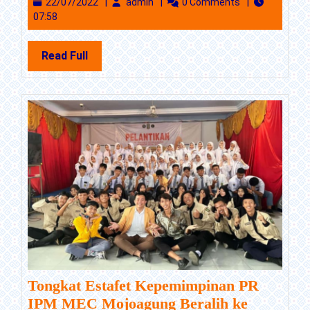
22/07/2022
admin
22/07/2022
admin
0 Comments
di
07:58
Muhammadiyah
Education
Read
Read Full
Center
Full
Tongkat Estafet Kepemimpinan PR
IPM MEC Mojoagung Beralih ke