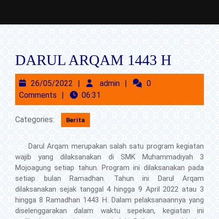
Skip
to
content
DARUL ARQAM 1443 H
Skip
to
26/05/2022
admin
26/05/2022
admin
0
Content
Comments
06:31
Categories:
Berita
Darul Arqam merupakan salah satu program kegiatan
wajib yang dilaksanakan di SMK Muhammadiyah 3
Mojoagung setiap tahun. Program ini dilaksanakan pada
setiap bulan Ramadhan. Tahun ini Darul Arqam
dilaksanakan sejak tanggal 4 hingga 9 April 2022 atau 3
hingga 8 Ramadhan 1443 H. Dalam pelaksanaannya yang
diselenggarakan dalam waktu sepekan, kegiatan ini