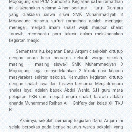
Mojoagung dan PCM Sumobito. Kegiatan safari ramadhan
ini dilaksanakan selama 4 hari berturut – turut. Diantara
yang dilakukan siswa siswi SMK Muhammadiyah 3
Mojoagung selama safari ramadhan adalah mengajar
menegaji, menjadi imam shalat wajib maupun shalat
tarawih, membantu para takmir dalam melaksanakan
kegiatan masjid
Sementara itu, kegiatan Darul Arqam disekolah ditutup
dengan acara buka bersama seluruh warga sekolah,
masing – masing siswa/i SMK Muhammadiyah 3
Mojoagung juga menyedekahkan 2 kotak nasi kepada
masyarakat sekitar sekolah. Kemudian kegiatan ditutup
dengan shalat Isya dan tarawih bersama. Menjadi imam
shalat Isya’ adalah bapak Abdul Wahid, S.H guru mata
pelajaran PKN dan menjadi imam shalat tarawih adalah
ananda Muhammad Raihan Al – Ghifary dari kelas XII TKJ
B.
Akhirnya, sekolah berharap kagiatan Darul Arqam ini
selalu berbekas pada benak seluruh warga sekolah yang