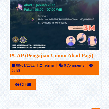
PUAP
PUAP (Pengajian Umum Ahad Pagi)
(Penga
08/01/2022
admin
08/01/2022
admin
0 Comments
Umum
05:58
Ahad
Pagi)
Read
Read Full
Full