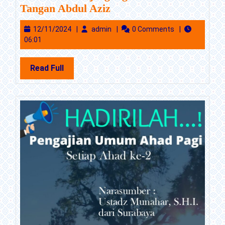
Tongkat
Tangan Abdul Aziz
Estafet
12/11/2024
admin
12/11/2024
admin
0 Comments
Kepemimpinan
06:01
PR
IPM
Read
Read Full
MEC
Full
Mojoagung
Beralih
ke
Tangan
Abdul
Aziz